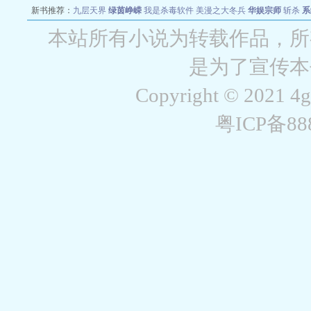
新书推荐：
九层天界
绿茵峥嵘
我是杀毒软件
美漫之大冬兵
华娱宗师
斩杀
系
空城
战争天堂
混元道纪
教练万岁
都市全能巨星
绝对交易
全职武神
位面复制
本站所有小说为转载作品，所
是为了宣传本
Copyright © 2021 4
粤ICP备8