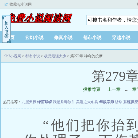
收藏4g小说网
首页
玄幻小说
修真小说
都市小说
穿越小说
t9b3小说网
>
都市小说
>
极品最强大少
> 第279章 神奇的按摩
第279
投推荐票
上一章
章
←
热门推荐：
九层天界
绿茵峥嵘
我是杀毒软件
美漫之大冬兵
华娱宗师
斩杀
系统供应
“他们把你抬到