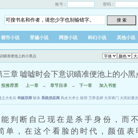
账号：
密码：
搜 索
都市小说
穿越小说
网游小说
科幻小说
其他小说
意识瞄准便池上的小黑点
第三章 嘘嘘时会下意识瞄准便池上的小黑
投推荐票
上一章
章节目录
下一章
加入书签
←
→
漫之大冬兵
华娱宗师
斩杀
系统供应商
风水大术士
斩邪
万界圣师
大宋将门
大宋好屠
判断自己现在是杀手身份，而不
简单，在这个看脸的时代，颜值表