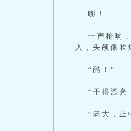
嘭！
一声枪响，
入，头颅像吹
“酷！”
“干得漂亮
“老大，正中