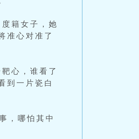
。
度籍女子，她
将准心对准了
靶心，谁看了
看到一片瓷白
事，哪怕其中