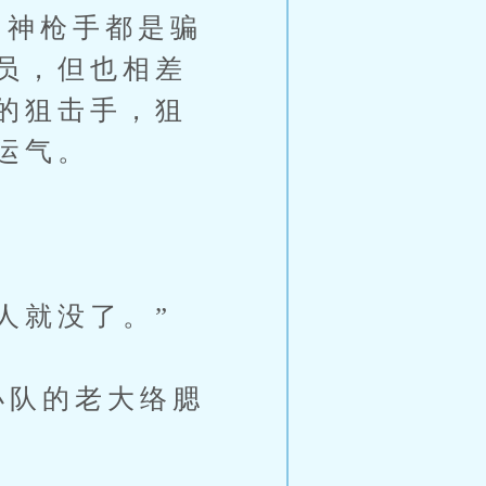
神枪手都是骗
员，但也相差
的狙击手，狙
运气。
人就没了。”
小队的老大络腮