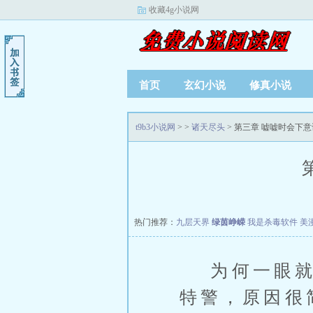
收藏4g小说网
首页
玄幻小说
修真小说
t9b3小说网
>
>
诸天尽头
> 第三章 嘘嘘时会下
热门推荐：
九层天界
绿茵峥嵘
我是杀毒软件
美
为何一眼就能
特警，原因很