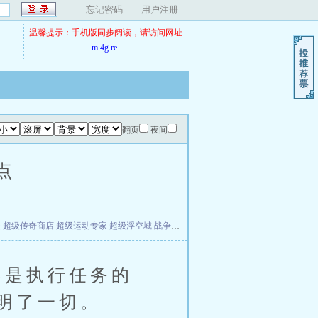
忘记密码
用户注册
温馨提示：手机版同步阅读，请访问网址
m.4g.re
翻页
夜间
点
夫
超级传奇商店
超级运动专家
超级浮空城
战争天堂
混元道纪
教练万岁
都市全能巨星
是执行任务的
明了一切。