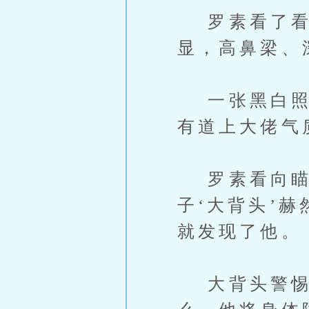
罗素看了看
显，高鼻梁、
一张黑白照片
有道上大佬气
罗素看向瞄
子‘大背头’
就发现了他。
大背头警惕心