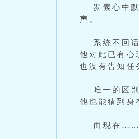
罗素心中默默
声。
系统不回话，
他对此已有心
也没有告知任
唯一的区别是
他也能猜到身
而现在…