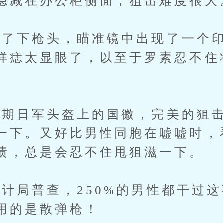
隐藏在办公柜侧面，狙击难度很大
下枪头，瞄准镜中出现了一个印
祥痣太显眼了，以至于罗素忍不住
日军头盔上的国徽，完美的狙击
一下。又好比男性同胞在嘘嘘时，
渍，总是会忍不住甩狙滋一下。
局普查，250%的男性都干过这
用的是散弹枪！